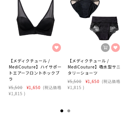
【メディクチュール /
【メディクチュール /
MediCouture】ハイサポー
MediCouture】吸水型サニ
M
トエアーフロントホックブ
タリーショーツ
ラ
¥5,500
¥1,650
(税込価格
¥
¥5,500
¥1,650
(税込価格
¥1,815
)
¥
¥1,815
)